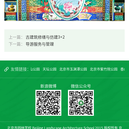
上一篇：
古建筑修缮与仿建3+2
下一篇：
导游服务与管理
友情链接：
国园林博物馆
景山公园
天坛公园
北京市玉渊潭公园
北京市紫竹院公园
香山公
新浪微博
微信公众号
北京市园林学校 Beijing Landscape Architecture School 2015 版权所有
京